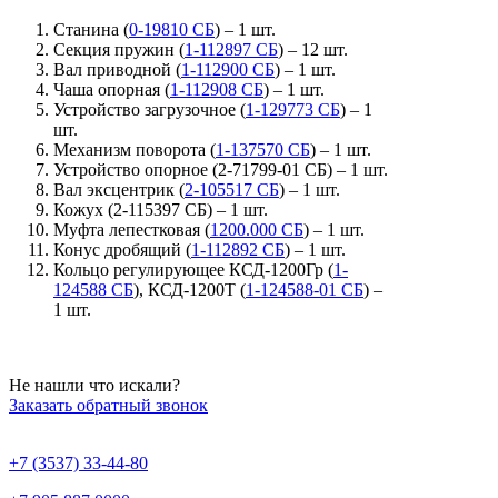
Станина (
0-19810 СБ
) – 1 шт.
Секция пружин (
1-112897 СБ
) – 12 шт.
Вал приводной (
1-112900 СБ
) – 1 шт.
Чаша опорная (
1-112908 СБ
) – 1 шт.
Устройство загрузочное (
1-129773 СБ
) – 1
шт.
Механизм поворота (
1-137570 СБ
) – 1 шт.
Устройство опорное (2-71799-01 СБ) – 1 шт.
Вал эксцентрик (
2-105517 СБ
) – 1 шт.
Кожух (2-115397 СБ) – 1 шт.
Муфта лепестковая (
1200.000 СБ
) – 1 шт.
Конус дробящий (
1-112892 СБ
) – 1 шт.
Кольцо регулирующее КСД-1200Гр (
1-
124588 СБ
), КСД-1200Т (
1-124588-01 СБ
) –
1 шт.
Не нашли что искали?
Заказать обратный звонок
+7 (3537) 33-44-80