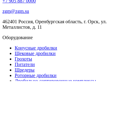
+7 905 887 0000
zgm@zgm.su
462401 Россия, Оренбургская область, г. Орск, ул.
Металлистов, д. 11
Оборудование
Конусные дробилки
Щековые дробилки
Грохоты
Питатели
Шредеры
Роторные дробилки
Дробильно-сортировочные комплексы
Запчасти
Для конусных дробилок
Для щековых дробилок
Для питателей
Для шаровых мельниц
Запчасти для роторных дробилок
Запчасти для грохотов
Прочее оборудование