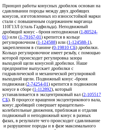
Принцип работы конусных дробилок основан на
сдавливании породы между двух дробящих
конусов, изготовленных из износостойкой марки
стали с повышенным содержанием марганца
110Г13Л (сталь Гадфильда). Неподвижный
дробящий конус - броня неподвижная (
1-80524-
01
) или (
1-79167-01
) крепится в кольце
регулировочном (
1-124588
) или (
1-124588-1
),
закрепленном в станине (
0-19810 СБ
) дробилки.
Кольцо регулировочное имеет резьбу, с помощью
которой происходит регулировка зазора
выходной щели конусной дробилки. Наше
предприятие выпускает дробилки с
гидравлической и механической регулировкой
выходной щели. Подвижный конус -броня
подвижная (
2-74254-01
) крепится в подвижном
конусе в сборе (
1-112892
), который
устанавливается в эксцентриковый вал (
2-105517
СБ
). В процессе вращения эксцентрикового вала,
конус дробящий совершает вращательно-
колебательные движения, приближая и отдаляя
подвижный и неподвижный конус в разных
фазах, в результате чего происходит сдавливание
и разрушение породы и в фазе максимального