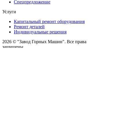
Спецпредложение
Услуги
Капитальный ремонт оборудования
Ремонт деталей
Индивидуальные решения
2026 © "Завод Горных Машин". Все права
защищены
О компании
Контакты
Статьи
Политика конфиденциальности
Портал
Обратный звонок
Оставляя заявку вы соглашаетесь на
обработку персональных данных
Отправить
Оставить заявку