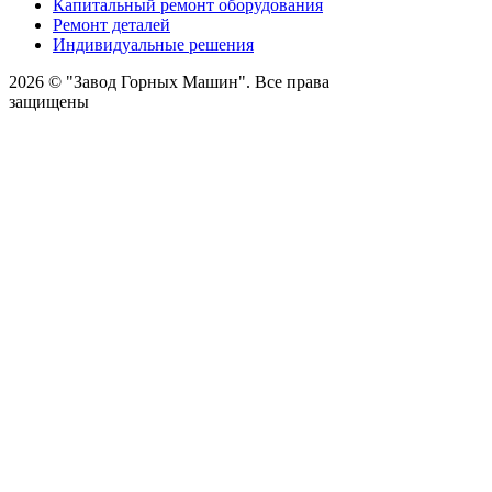
Капитальный ремонт оборудования
Ремонт деталей
Индивидуальные решения
2026 © "Завод Горных Машин". Все права
защищены
О компании
Контакты
Статьи
Политика конфиденциальности
Портал
Обратный звонок
Оставляя заявку вы соглашаетесь на
обработку персональных данных
Отправить
Оставить заявку