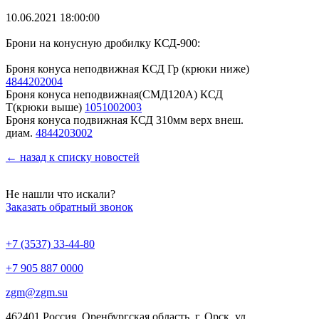
10.06.2021 18:00:00
Брони на конусную дробилку КСД-900:
Броня конуса неподвижная КСД Гр (крюки ниже)
4844202004
Броня конуса неподвижная(СМД120А) КСД
Т(крюки выше)
1051002003
Броня конуса подвижная КСД 310мм верх внеш.
диам.
4844203002
← назад к списку новостей
Не нашли что искали?
Заказать обратный звонок
+7 (3537) 33-44-80
+7 905 887 0000
zgm@zgm.su
462401 Россия, Оренбургская область, г. Орск, ул.