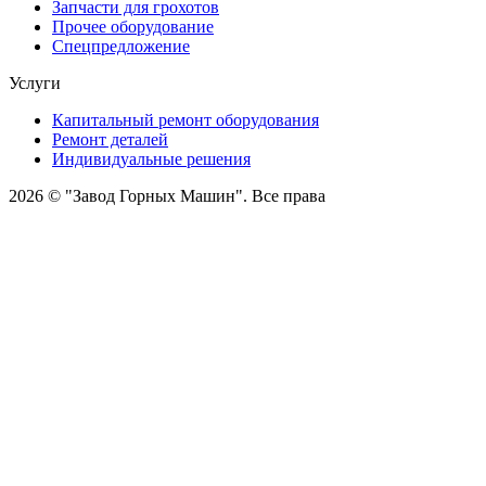
Запчасти для грохотов
Прочее оборудование
Спецпредложение
Услуги
Капитальный ремонт оборудования
Ремонт деталей
Индивидуальные решения
2026 © "Завод Горных Машин". Все права
защищены
О компании
Контакты
Статьи
Политика конфиденциальности
Портал
Обратный звонок
Оставляя заявку вы соглашаетесь на
обработку персональных данных
Отправить