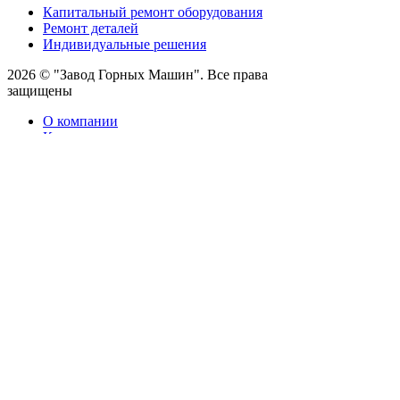
Капитальный ремонт оборудования
Ремонт деталей
Индивидуальные решения
2026 © "Завод Горных Машин". Все права
защищены
О компании
Контакты
Статьи
Политика конфиденциальности
Портал
Обратный звонок
Оставляя заявку вы соглашаетесь на
обработку персональных данных
Отправить
Оставить заявку