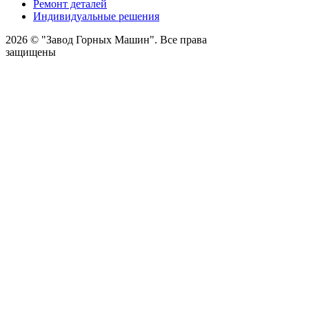
Ремонт деталей
Индивидуальные решения
2026 © "Завод Горных Машин". Все права
защищены
О компании
Контакты
Статьи
Политика конфиденциальности
Портал
Обратный звонок
Оставляя заявку вы соглашаетесь на
обработку персональных данных
Отправить
Оставить заявку