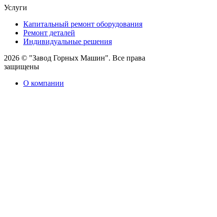
Услуги
Капитальный ремонт оборудования
Ремонт деталей
Индивидуальные решения
2026 © "Завод Горных Машин". Все права
защищены
О компании
Контакты
Статьи
Политика конфиденциальности
Портал
Обратный звонок
Оставляя заявку вы соглашаетесь на
обработку персональных данных
Отправить
Оставить заявку