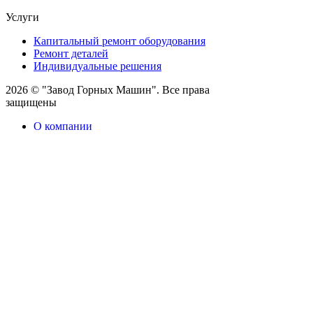
Услуги
Капитальный ремонт оборудования
Ремонт деталей
Индивидуальные решения
2026 © "Завод Горных Машин". Все права
защищены
О компании
Контакты
Статьи
Политика конфиденциальности
Портал
Обратный звонок
Оставляя заявку вы соглашаетесь на
обработку персональных данных
Отправить
Оставить заявку