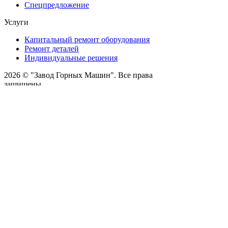
Спецпредложение
Услуги
Капитальный ремонт оборудования
Ремонт деталей
Индивидуальные решения
2026 © "Завод Горных Машин". Все права
защищены
О компании
Контакты
Статьи
Политика конфиденциальности
Портал
Обратный звонок
Оставляя заявку вы соглашаетесь на
обработку персональных данных
Отправить
Оставить заявку