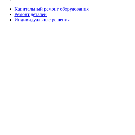
Капитальный ремонт оборудования
Ремонт деталей
Индивидуальные решения
2026 © "Завод Горных Машин". Все права
защищены
О компании
Контакты
Статьи
Политика конфиденциальности
Портал
Обратный звонок
Оставляя заявку вы соглашаетесь на
обработку персональных данных
Отправить
Оставить заявку