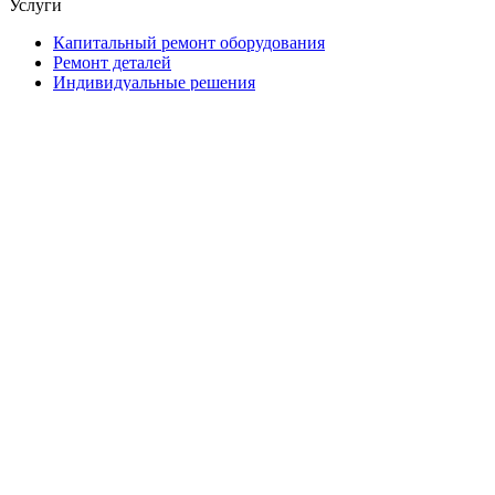
Услуги
Капитальный ремонт оборудования
Ремонт деталей
Индивидуальные решения
2026 © "Завод Горных Машин". Все права
защищены
О компании
Контакты
Статьи
Политика конфиденциальности
Портал
Обратный звонок
Оставляя заявку вы соглашаетесь на
обработку персональных данных
Отправить
Оставить заявку