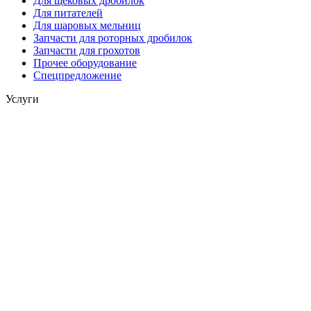
Для щековых дробилок
Для питателей
Для шаровых мельниц
Запчасти для роторных дробилок
Запчасти для грохотов
Прочее оборудование
Спецпредложение
Услуги
Капитальный ремонт оборудования
Ремонт деталей
Индивидуальные решения
2026 © "Завод Горных Машин". Все права
защищены
О компании
Контакты
Статьи
Политика конфиденциальности
Портал
Обратный звонок