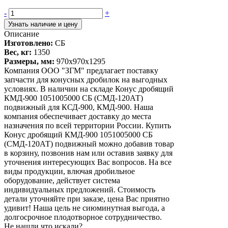
-
+
Узнать наличие и цену
Описание
Изготовлено:
СБ
Вес, кг:
1350
Размеры, мм:
970х970х1295
Компания ООО "ЗГМ" предлагает поставку
запчасти для конусных дробилок на выгодных
условиях. В наличии на складе Конус дробящий
КМД-900 1051005000 СБ (СМД-120АТ)
подвижный для КСД-900, КМД-900. Наша
компания обеспечивает доставку до места
назначения по всей территории России. Купить
Конус дробящий КМД-900 1051005000 СБ
(СМД-120АТ) подвижный можно добавив товар
в корзину, позвонив нам или оставив заявку для
уточнения интересующих Вас вопросов. На все
виды продукции, влючая дробильное
оборудование, действует система
индивидуальных предложений. Стоимость
детали уточняйте при заказе, цена Вас приятно
удивит! Наша цель не сиюминутная выгода, а
долгосрочное плодотворное сотрудничество.
Не нашли что искали?