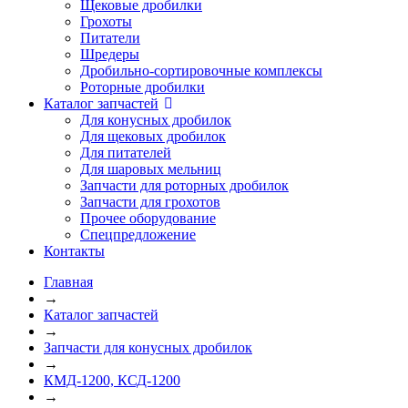
Щековые дробилки
Грохоты
Питатели
Шредеры
Дробильно-сортировочные комплексы
Роторные дробилки
Каталог запчастей
Для конусных дробилок
Для щековых дробилок
Для питателей
Для шаровых мельниц
Запчасти для роторных дробилок
Запчасти для грохотов
Прочее оборудование
Спецпредложение
Контакты
Главная
→
Каталог запчастей
→
Запчасти для конусных дробилок
→
КМД-1200, КСД-1200
→