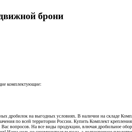
одвижной брони
щие комплектующие:
ных дробилок на выгодных условиях. В наличии на складе Ком
начения по всей территории России. Купить Комплект крепления
 Вас вопросов. На все виды продукции, влючая дробильное обо
вит! Наша цель не сиюминутная выгода, а долгосрочное плодотв