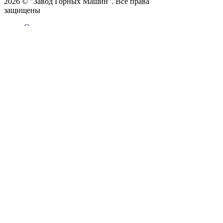
2026 © "Завод Горных Машин". Все права
защищены
О компании
Контакты
Статьи
Политика конфиденциальности
Портал
Обратный звонок
Оставляя заявку вы соглашаетесь на
обработку персональных данных
Отправить
Оставить заявку
Прикрепить
файл
Оставляя заявку вы соглашаетесь на