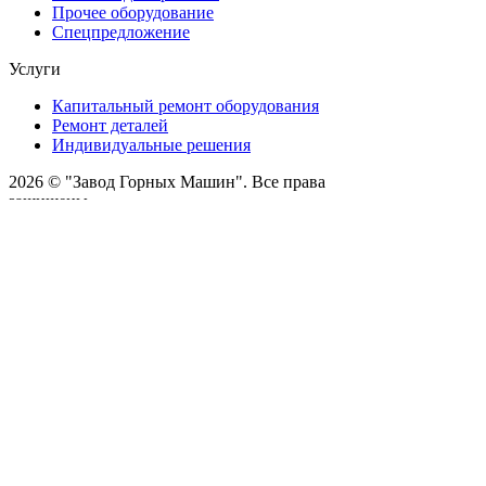
Прочее оборудование
Спецпредложение
Услуги
Капитальный ремонт оборудования
Ремонт деталей
Индивидуальные решения
2026 © "Завод Горных Машин". Все права
защищены
О компании
Контакты
Статьи
Политика конфиденциальности
Портал
Обратный звонок
Оставляя заявку вы соглашаетесь на
обработку персональных данных
Отправить
Оставить заявку