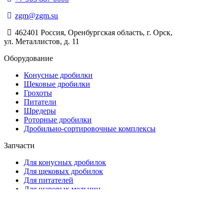
zgm@zgm.su
462401 Россия, Оренбургская область, г. Орск,
ул. Металлистов, д. 11
Оборудование
Конусные дробилки
Щековые дробилки
Грохоты
Питатели
Шредеры
Роторные дробилки
Дробильно-сортировочные комплексы
Запчасти
Для конусных дробилок
Для щековых дробилок
Для питателей
Для шаровых мельниц
Запчасти для роторных дробилок
Запчасти для грохотов
Прочее оборудование