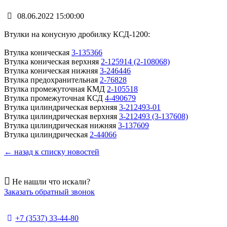
08.06.2022 15:00:00
Втулки на конусную дробилку КСД-1200:
Втулка коническая
3-135366
Втулка коническая верхняя
2-125914 (2-108068)
Втулка коническая нижняя
3-246446
Втулка предохранительная
2-76828
Втулка промежуточная КМД
2-105518
Втулка промежуточная КСД
4-490679
Втулка цилиндрическая верхняя
3-212493-01
Втулка цилиндрическая верхняя
3-212493 (3-137608)
Втулка цилиндрическая нижняя
3-137609
Втулка цилиндрическая
2-44066
← назад к списку новостей
Не нашли что искали?
Заказать обратный звонок
+7 (3537) 33-44-80