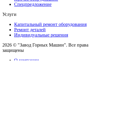
Спецпредложение
Услуги
Капитальный ремонт оборудования
Ремонт деталей
Индивидуальные решения
2026 © "Завод Горных Машин". Все права
защищены
О компании
Контакты
Статьи
Политика конфиденциальности
Портал
Обратный звонок
Оставляя заявку вы соглашаетесь на
обработку персональных данных