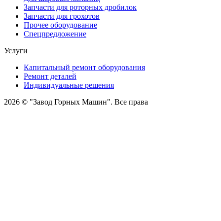
Запчасти для роторных дробилок
Запчасти для грохотов
Прочее оборудование
Спецпредложение
Услуги
Капитальный ремонт оборудования
Ремонт деталей
Индивидуальные решения
2026 © "Завод Горных Машин". Все права
защищены
О компании
Контакты
Статьи
Политика конфиденциальности
Портал
Обратный звонок
Оставляя заявку вы соглашаетесь на
обработку персональных данных