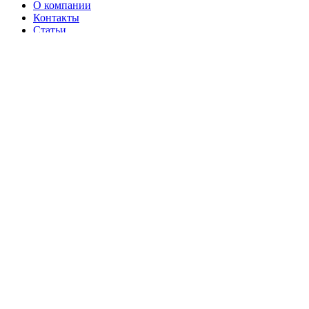
О компании
Контакты
Статьи
Политика конфиденциальности
Портал
Обратный звонок
Оставляя заявку вы соглашаетесь на
обработку персональных данных
Отправить
Оставить заявку
Прикрепить
файл
Оставляя заявку вы соглашаетесь на