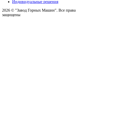
Индивидуальные решения
2026 © "Завод Горных Машин". Все права
защищены
О компании
Контакты
Статьи
Политика конфиденциальности
Портал
Обратный звонок
Оставляя заявку вы соглашаетесь на
обработку персональных данных
Отправить
Оставить заявку
Прикрепить