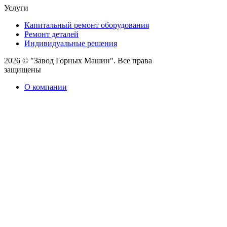
Услуги
Капитальный ремонт оборудования
Ремонт деталей
Индивидуальные решения
2026 © "Завод Горных Машин". Все права
защищены
О компании
Контакты
Статьи
Политика конфиденциальности
Портал
Обратный звонок
Оставляя заявку вы соглашаетесь на
обработку персональных данных
Отправить
Оставить заявку