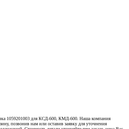
нка 1059201003 для КСД-600, КМД-600. Наша компания
зину, позвонив нам или оставив заявку для уточнения
дложений. Стоимость детали уточняйте при заказе, цена Вас