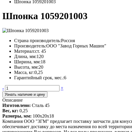
Шпонка 1059201003
Шпонка 1059201003
Страна производитель:
Россия
Производитель:
ООО "Завод Горных Машин"
Материал:
ст. 45
Длина, мм:
120
Ширина, мм:
18
Высота, мм:
20
Масса, кг:
0,25
Гарантийный срок, мес.:
6
-
+
Узнать наличие и цену
Описание
Изготовлено:
Сталь 45
Вес, кг:
0,25
Размеры, мм:
100х20х18
Компания ООО "ЗГМ" предлагает поставку запчасти для конус
обеспечивает доставку до места назначения по всей территори
интересующих Вас вопросов. На все виды продукции, влючая д